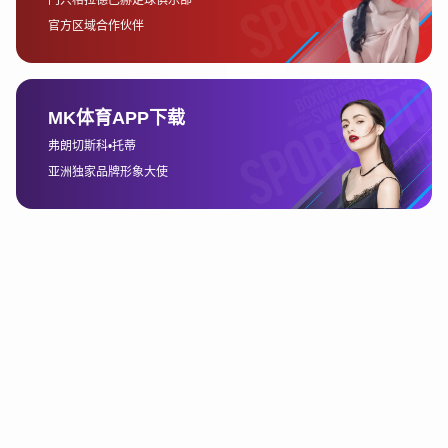
游戏知识，还能为观众带来富有趣味性和深度的分析。
通过B站的直播平台，观众可以在比赛过程中实时看到战况
变化、选手数据和战术走势。这些数据不仅可以帮助观众更
好地理解比赛，还能提供更加精细化的分析，帮助玩家提升
游戏技巧。这种专业性和深度性的结合，使得B站的电竞直
播不仅满足了娱乐需求，还具有一定的教育性和实用性。
此外，B站的赛事数据分析并不仅仅局限于战术层面，平台
还提供了选手个人表现的数据统计，分析选手的游戏风格、
历史对战记录和关键战局的决策。这种细化的分析方式，不
仅让普通观众感受到更高层次的竞技魅力，也让职业玩家和
电竞爱好者获得了更多的学习和参考价值。
欧博投注
4、全新直播技术与观众沉浸体验
为了进一步提升观众的沉浸式体验，B站在直播技术上也进
行了大幅度的创新。B站引入了4K超高清画质和多视角切换
功能，使观众能够在观看赛事时获得更加细腻和清晰的画面