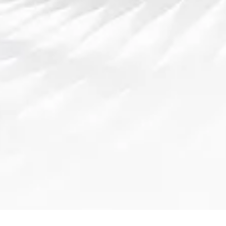
最新新闻
2026-07-24 17:24:51
阿根廷队美洲杯卫冕之路再启征程王者荣耀与团队信念
铸就辉煌篇章
2026-07-23 17:24:47
足球牛尾巴过人绝技解析从灵动摆脱到巅峰盘带艺术展
现魅力与传奇
2026-07-22 18:06:21
足球五大联赛薪资排行榜揭秘豪门球队球员收入差距与
财富格局变化