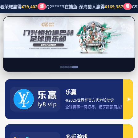
B站电竞直播全新体验聚焦顶
级赛事与精彩互动玩法
首页
项目展示
B站电竞直播全新体验聚焦顶级赛事与精彩互动玩法
B站电竞直播全新体验聚焦顶
级赛事与精彩互动玩法