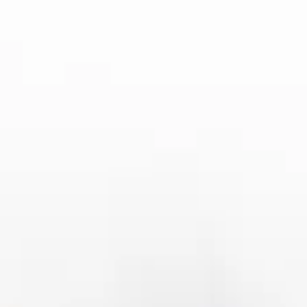
效果。通过不同视角的切换，观众可以更好地掌握比赛的全
局，特别是在一些复杂的战术和操作过程中，能够清晰地看
到选手的每一个动作和决策。
此外，B站还推出了虚拟现实（VR）和增强现实（AR）技
术的应用，使观众可以通过VR设备进入到虚拟的电竞场
馆，体验到身临其境的感觉。虽然这一技术目前还处于逐步
推广阶段，但其前瞻性和创新性无疑为电竞直播行业注入了
新的活力。
在互动层面，B站通过引入虚拟主播、虚拟评论员等元素，
使得电竞直播不仅仅是传统的游戏对战解说，还增加了更多
的娱乐性和创意性。这些虚拟角色的加入，使得直播内容更
加多元化，也为平台带来了新的观众群体。
总结：
综上所述，B站通过其全新的电竞直播体验，突破了传统直
播平台的局限，成功打造了一个集顶级赛事、精彩互动、专
业解说和创新技术于一体的多元化观看平台。其聚焦顶级赛