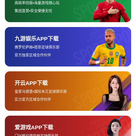
要的篮球赛事如超级篮球联赛（SBL）会在每年的1月到4月
之间举行。在这段时间里，赛事的密集度较高，观众可以享
受每周的多场精彩对决。赛事的具体时间安排通常会提前发
布，球迷可以通过各大直播平台或官方赛事网站查询到详细
的时间表。
另外，台湾还有一些其他篮球赛事，如大学篮球联赛
（UBA）和街头篮球赛等。这些赛事的时间安排较为灵活，
通常会根据具体的赛事情况和季节变化进行调整。大学篮球
联赛一般会在学期内进行，通常安排在周末或节假日，方便
广大学生观众参与其中。
为了方便观众，许多赛事平台还提供了赛事提醒功能。球迷
可以订阅自己感兴趣的球队或赛事，平台会在赛前通过短信
或推送通知提醒观众。这对于那些忙于工作或学习，不能随
时关注比赛的球迷来说，无疑是一项非常实用的服务。
3、台湾篮球赛事的种类与特色
台湾篮球赛事的种类繁多，不仅有职业联赛，还有各类业余
和学生比赛。最受关注的无疑是台湾的超级篮球联赛