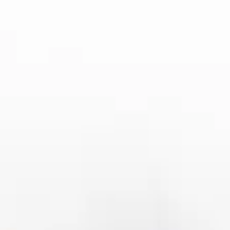
直播平台是关键。尤其是对于那些细节丰富的赛事，高清画
质能够帮助观众更好地捕捉到比赛中的每一个精彩瞬间。此
外，许多直播平台还会提供赛事的多角度画面和慢动作回放
功能，这对于喜欢分析球赛的观众来说，尤其重要。
其次，观赛时的互动体验也不容忽视。如今的许多直播平台
已经加入了实时评论、弹幕互动等功能，观众可以与其他球
迷共同讨论比赛的进展和球员表现，这种互动不仅能够增强
观赛的趣味性，还能增加社区感。
最后，观赛时要注意保持舒适的观赛环境。无论是选择在家
里观看比赛，还是去现场观赛，舒适的环境都能够提高观众
的整体观赛体验。在家观看时，调节好座椅的舒适度、保持
良好的光线，避免观看过久造成眼睛疲劳；而在现场观看
时，提前了解比赛场馆的座位布局和设施，能够确保你获得
最佳的观赛位置。
欧博Allbet
总结：
台湾篮球赛事的直播观看指南和赛事安排推荐，对于每一位
篮球迷来说，都是一份非常实用的资料。从直播平台的选择