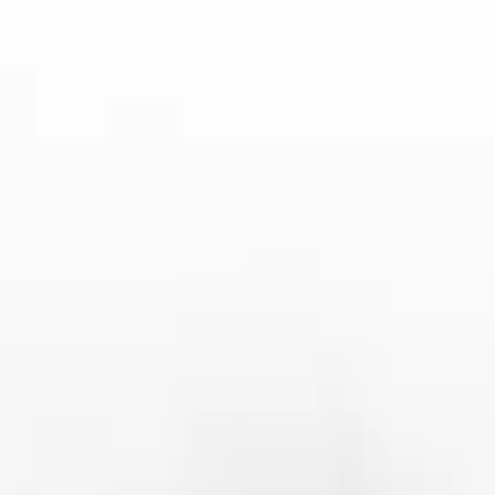
尽管足球是一项充满个人才华的运动，但在欧洲杯的冠军之
路上，团队精神永远是最为关键的因素之一。冠军的诞生往
往离不开整个团队的默契配合，每一名球员都在为集体荣誉
而战。无论是在防守端的协作，还是在进攻端的配合，团队
精神都决定了球队能否成功捧起奖杯。
在比赛的关键时刻，团队的凝聚力往往能够帮助球队渡过难
关。比如，在淘汰赛阶段，一支球队可能会面对比分落后时
的巨大压力，但如果全队保持冷静并相互鼓励，他们就有可
能通过协作逆转局面。冠军之路的成功，不仅仅依靠明星球
员的闪耀表现，更依赖于每一位球员在关键时刻能为团队做
出无私贡献。
而对于最终捧起欧洲杯奖杯的冠军队来说，胜者的荣耀不仅
是对球队技术和努力的肯定，更是一种精神层面的胜利。这
是对所有付出努力的球员和教练的奖赏，是对他们团结一
心、拼搏奋斗精神的象征。欧洲杯冠军，承载的是无数人的
期望与梦想，它不仅属于每个球员个人，也属于整个团队乃
至整个国家。
总结：