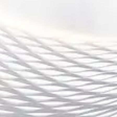
欧洲杯的冠军之路，不仅仅是球队技术的较量，更是智慧、
心理素质和团队精神的综合考验。从小组赛到决赛，每一个
环节都充满挑战，而最终能够站在领奖台上的球队，无疑是
经过了最严苛考验的强者。无论是激烈的比赛，还是背后的
艰辛准备，都体现了冠军荣耀的独特价值。
总的来说，欧洲杯的每一届比赛都留下了无数精彩瞬间。从
足球技艺的展示到球队配合的默契，每一场比赛都充满了不
确定性。而最终能够成为冠军的球队，必然拥有足够的实
力、勇气和团队精神。对于球员来说，这份荣耀意味着无尽
的骄傲，也代表了他们为国家和民族赢得的至高荣誉。
2025-07-26 19:20:19
全面解析体育赛事：数据分析、战术布局与关