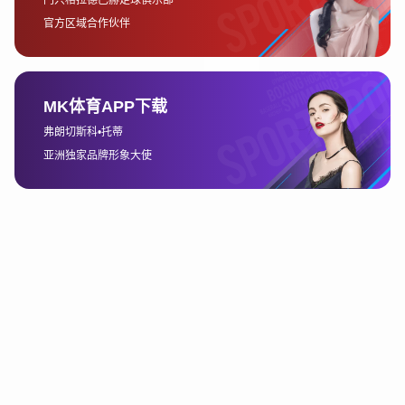
当所有球队都拼尽全力，最终迎来欧洲杯的决赛时，舞台的
光芒和氛围将达到顶点。决赛不仅是球员个人荣誉的体现，
更是球队整体实力的较量。每年决赛的对决，都能为球迷们
带来视觉与精神上的双重享受。此时的比赛不仅仅是技术的
对抗，更是智慧和心态的较量。
决赛中的每一位球员，都深知这场比赛的重要性。无论是球
队的领军人物，还是普通的角色球员，大家都承载着同一个
目标，那就是为国家赢得荣耀。决赛阶段，球员们的每一次
传球、每一次射门、每一次防守，都有可能影响到最终的胜
负。而在决赛的氛围中，任何失误都可能被无限放大，球队
和球员的心理压力可见一斑。
此外，决赛阶段的战术部署也极为关键。每支球队在赛前都
会根据对手的特点制定应对策略，这不仅仅是对球员能力的
考验，更是教练员战术眼光的比拼。在这样一场巅峰对决
中，哪支球队能够在最关键时刻稳定情绪，发挥出最佳水
平，往往会决定比赛的走向。
4、团队精神与胜者的荣耀