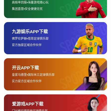
这里，任何一场比赛都可能成为决定命运的关键战役。
淘汰赛的魅力在于它充满悬念与不确定性。比赛的每一分
钟，球员们都全力以赴，任何一次失误都可能导致球队的提
前出局。特别是一些势均力敌的对决，常常需要加时赛甚至
点球大战来决定胜负。淘汰赛阶段，不仅考验球员的体能和
技术，更是对其心理素质的极大挑战。面对如此大的压力，
球员必须在短时间内作出准确判断，尽全力发挥自己的优
势。
欧博赛事直播
在这个阶段，球队的战术打法和临场调整尤为重要。一些球
队擅长防守反击，一些则更侧重控球和攻击。这些不同风格
的球队在淘汰赛中的碰撞，往往能制造出一些令人难忘的经
典对决。例如，防守反击型球队在比赛中通过精准的反击进
球，令强队无力应对，最后逆袭成功。这些都展示了淘汰赛
的残酷性以及球队应变能力的重要性。
3、决赛的巅峰对决