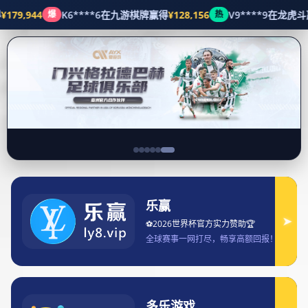
欧洲杯冠军之路：巅峰对决与
胜者的荣耀
首页
项目展示
欧洲杯冠军之路：巅峰对决与胜者的荣耀
欧洲杯冠军之路：巅峰对决与
胜者的荣耀