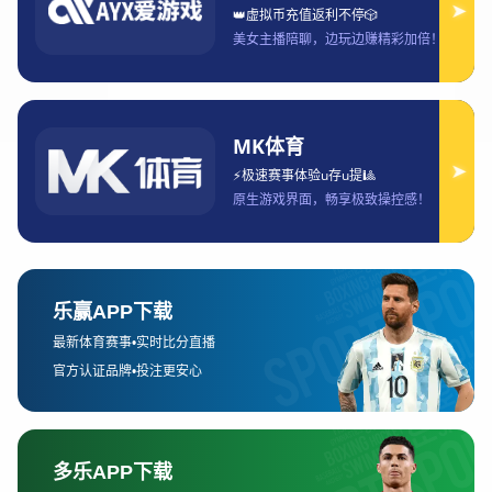
小组赛阶段，传统强队如德国、法国、意大利等球队，通常
被视为夺冠热门。然而，足球比赛充满变数，冷门常常发
生。比如某些弱旅通过顽强的防守和高效的反击，也能够在
小组赛中撼动强队的地位。球队之间的积分差距可能非常微
小，常常是通过净胜球、进球数等细节来决定最终排名，紧
张的氛围为整个比赛增添了不少看点。
此外，球队的战术调整和队员的临场表现也是决定小组赛成
败的重要因素。主教练的战术布置、球员的状态起伏以及心
理素质，都在小组赛阶段发挥着至关重要的作用。有时候，
一场意外的失利或惊险的逆转，都会改变一支球队的命运，
足以决定他们能否进入淘汰赛，最终争夺冠军。
2、淘汰赛的艰难征程
淘汰赛阶段是欧洲杯中最为激烈和紧张的部分。不同于小组
赛的积分赛制，淘汰赛实行单场定胜负的赛制，任何失误都
可能导致球队被淘汰出局。进入淘汰赛的球队，已不再是
“小组赛中的佼佼者”，而是所有球队中最为强大的力量。在