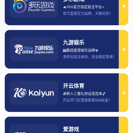
文章摘要：
欧洲杯作为欧洲足球的最高荣誉之一，吸引了无数顶级球队
和球员的参与。从最初的预选赛到决赛的巅峰对决，每一场
比赛都充满了激烈的竞争和悬念。冠军之路，不仅是一场场
比赛的拼搏，更是足球智慧与球员勇气的象征。本文将从四
个方面深入探讨欧洲杯冠军之路，包括小组赛阶段的激烈竞
争、淘汰赛的艰难征程、决赛的巅峰对决与团队精神的重要
性，最后总结胜者如何获得荣耀。通过这些层面的分析，本
文将全面呈现欧洲杯冠军之路的精彩与挑战，展示冠军背后
的坚韧与智慧。
1、小组赛阶段的激烈竞争
每一届欧洲杯的开端，都始于小组赛阶段。小组赛阶段是各
支球队展现实力和拼劲的第一步，也是决定能否晋级的关键
环节。每支参赛球队都力求在小组赛中脱颖而出，争取获得
晋级资格。在这个阶段，球队的表现决定了他们能否继续向
冠军迈进，而每个小组的竞争态势也直接影响到整个比赛的
走向。