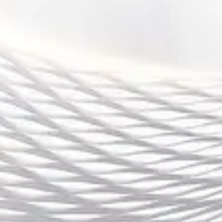
础。通过这种多方共赢的合作模式，平台和创作者共同推动
了数字娱乐行业的发展。
此外，88A8娱乐还通过与各大企业合作，推动跨界融合和
产业协同。平台与游戏公司、广告公司、电子商务平台等多
方合作，形成了娱乐、商业、技术的多维度结合。这种跨界
合作不仅拓展了88A8娱乐的市场空间，也为整个数字娱乐
行业带来了更多创新的机会。
88A8娱乐还注重平台与用户之间的良性互动，形成了一个
自我驱动的产业生态。平台通过不断优化用户体验、加强用
户粘性，吸引更多的用户参与其中，推动平台的持续发展。
通过这种生态圈的构建，88A8娱乐实现了从内容生产到消
费、从技术支持到商业化盈利的全链条运作，推动了数字娱
乐行业的全面升级。
总结：
88A8娱乐通过在数字娱乐体验、用户互动模式、内容生产
与传播、产业生态构建等方面的创新与突破，打破了传统娱
乐模式的局限，带来了全新的娱乐体验。它不仅为用户提供