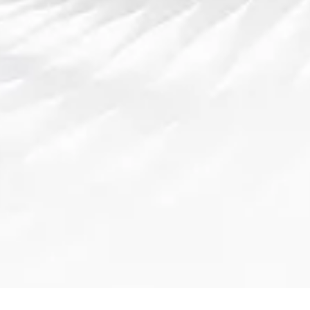
2025-02-06 17:39:29
本文将从多个角度分析皇冠盘口在中国大陆市场的优势与挑
战，并探讨其未来发展趋势。皇冠盘口作为国际知名的体育
博彩平台，近年来在中国大陆市场的表现逐渐引起了业内外
的广泛关注。通过分析其优势和面临的挑战，结合...
AK体育引领未来体育产业发展新趋势与创新模
式解析
2025-02-18 19:55:23
随着全球体育产业的迅速发展，新的商业模式和技术应用层
出不穷，AK体育凭借其创新思维和前瞻性视角，正在引领
未来体育产业的新趋势。通过与技术结合、资本投入和跨界
合作，AK体育为体育产业的发展提供了新的动力...