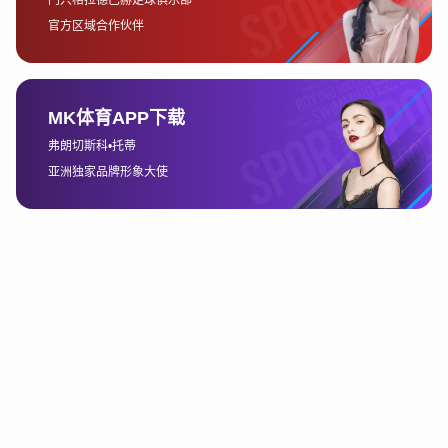
加强了用户与内容之间的互动。用户在观看直播时，可以通
过发送弹幕与其他观众进行实时交流，甚至能够影响直播内
容的走向。这种互动形式不仅提升了观众的参与感，也使娱
乐内容更加贴近用户的兴趣和需求，推动了娱乐形式向更加
个性化和多元化的方向发展。
3、内容生产与传播的革新
在传统娱乐模式中，内容的生产和传播往往由少数大型制作
公司主导，内容的多样性和创意性相对有限。而88A8娱乐
则采用了更加开放和去中心化的内容生产模式，允许更多创
作者参与其中，推动了内容生产和传播的革新。
88A8娱乐提供了一个开放的平台，任何具有创意的人都可
以通过该平台进行内容创作和发布。平台提供的内容制作工
具简化了创作流程，使得无论是专业的内容创作者，还是普
通用户，都能够轻松创作和分享自己的作品。这种开放的创
作环境，促进了内容的多样性，吸引了大量年轻创作者加入
其中，带来了源源不断的新鲜创意。
内容的传播方式也发生了根本性的变化。在传统娱乐模式