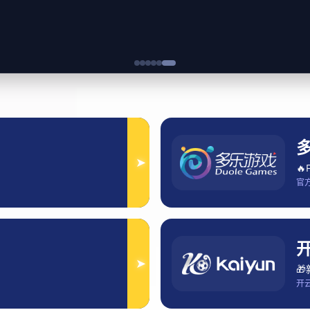
免费看赛程数据解说互动
据、解说、互动指南与球迷必备权威推荐”展开系统梳理，
社区生态等四大维度全面呈现英超直播生态的全貌。文章首
化趋势，以及英超内容为何成为全球球迷争相追逐的焦点；
体验上的差异，为球迷提供科学的选择参考。其次，还将对
让球迷能够在合法合规的前提下，更高效地获取比赛内容。
对观赛体验的提升作用，帮助读者从“看热闹”升级为“看门
台推荐等角度，打造具有高实用价值的观赛指南。全文旨在
次观赛更专业、更沉浸、更精彩。