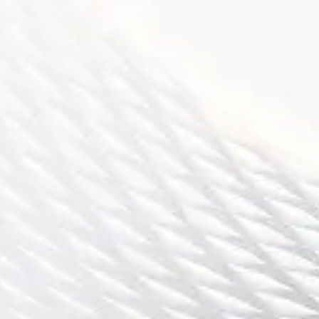
对于选择平台的球迷而言，权威推荐主要考虑三个
适合追求原生体验的 hardcore 球迷；体育门
互动、喜欢边看边聊的年轻用户。
因此，结合个人偏好选择不同的英超直播平台，能
感。
总结：
本文从平台类型、免费观赛方式、数据与解说价值
析，旨在帮助用户构建一套清晰、实用、系统的观
偏好与社交属性，自主搭建最适合自己的观赛组合
随着英超直播生态不断发展，未来球迷将享受到更
区，每个球迷都能找到属于自己的观赛方式。希望
考，引领你在新赛季享受前所未有的精彩体验。