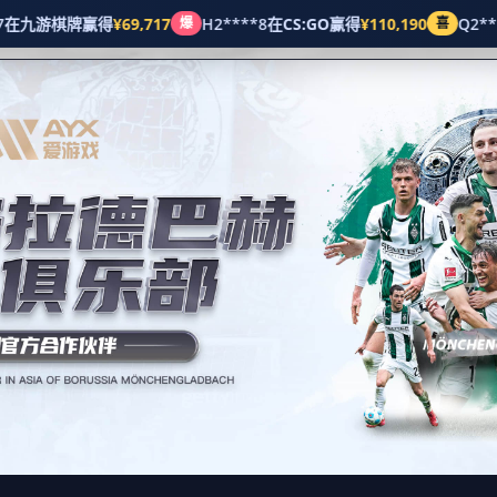
知道欧博ALLBET
项目展示
免费看赛程数据解说互动
目展示
英超直播平台全解析免费看赛程数据解说互动指南球迷