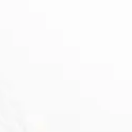
点、中场站位变化、边路宽度利用等专业概念，让
与此同时，部分平台还引入“战术视角”或“多角度
球线路、空间利用以及防线协作极具价值，进一步
深入的解说与数据结合，可以让球迷逐步形成更专
为何调整战术，观赛本身就成为一种智力享受。
4、球迷互动与权威推荐指
英超直播平台除了提供观赛入口，越来越重视球迷
强互动空间，使观众能够在比赛进行时实时交流观
验。
球迷社区不仅承担互动功能，还承担知识传播、观
在社区内得到即时分析；战术问题也能引发资深球