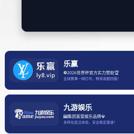
英超直播平台全解析
本文围绕“英超直播平台全解析——免费看赛程、数
从平台类型、免费观赛途径、数据解说价值到互动
先从宏观角度带领读者理解当前足球直播市场的变
接着深入比较不同平台在画质、延迟、功能与社区
免费获取英超赛程、直播与数据的方式进行解析，
第三部分则重点讨论直播数据、专业解说、战术视角
道”。最后，文章从球迷互动、社群文化、优质平
帮助广大球迷快速系统掌握英超直播资源，让每一