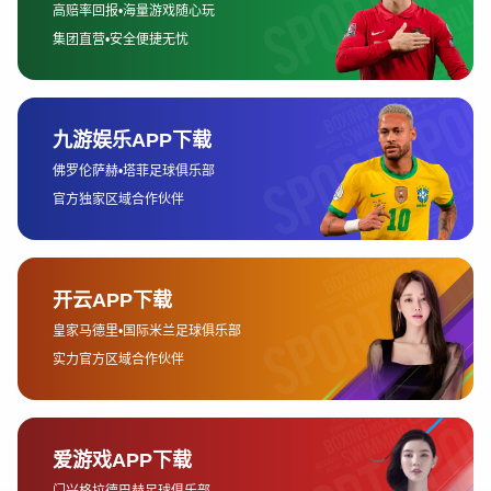
2、智能设备与硬件创新
6t体育（China）在智能运动硬件方面的创新，使得传统体
育训练方式发生了巨大的变化。通过智能设备的普及，6t体
育不仅为运动员提供了更高效、更科学的训练手段，也让普
通用户能够更加方便地进行运动与健康管理。
智能手表、运动传感器、智能鞋垫等硬件设备的推出，是6t
体育智能硬件创新的重要组成部分。这些设备不仅能够记录
运动过程中的各项数据，还能够进行实时监测和分析，为用
户提供精准的反馈。例如，智能跑步鞋通过内置的传感器，
能够实时监测步伐、跑步速度及受力点，帮助跑步者纠正不
良姿势，避免运动伤害。
除了常见的穿戴设备，6t体育还在智慧健身器材方面做出了
显著创新。智能跑步机、动感单车等设备通过与APP进行连
接，可以将运动数据同步上传至云端，形成个性化的训练计
划，实时跟踪运动效果。这些智能化设备的普及，推动了体
育科技的普及，也为用户提供了更加智能化、个性化的运动
体验。