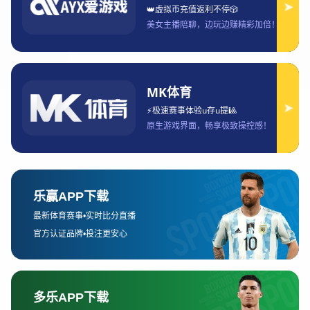
在现代体育产业中，技术创新无疑是推动发展的核心动力。
6t体育（China）深刻意识到科技对体育行业未来的深远影
响，始终致力于技术创新的推动。从硬件到软件，6t体育不
断加强自身研发能力，带动着运动技术的变革。通过引入人
工智能、物联网等前沿技术，6t体育（China）为体育产业
带来了全新的视角和解决方案。
首先，6t体育在运动设备的技术创新方面不断突破。比如，
通过嵌入式传感器和智能芯片的应用，运动设备不仅能实时
监测运动员的身体数据，还能分析运动效果。这种创新大大
提升了运动训练的科学性和精准性，为运动员的体能提升和
技术改进提供了有力的支持。
其次，6t体育通过大数据分析和云计算技术，使得体育产业
的数据应用更为精准。通过对海量数据的处理和分析，6t体
育可以为用户提供个性化的运动建议，帮助教练和运动员制
定最优的训练方案。此外，6t体育还积极与各大体育组织和
机构合作，共享数据资源，共同推动体育科技的全球发展。
欧博赛事直播