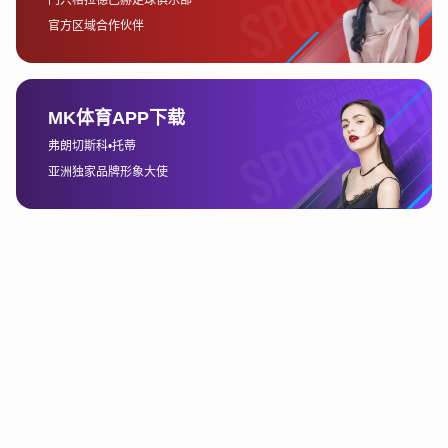
3、大数据与人工智能的应用
随着大数据和人工智能技术的迅猛发展，6t体育（China）
将这些先进的技术深度融合到体育产业中，极大地提升了运
动分析、健康管理以及运动预防的水平。通过大数据和AI技
术，6t体育不仅能够为运动员提供更加精确的训练数据，还
能够帮助体育企业提升运营效率，进一步推动体育产业的智
能化进程。
在运动员训练方面，6t体育通过对运动员的各项数据进行实
时采集和分析，运用人工智能算法对运动员的运动姿态、运
动强度等数据进行精准分析，从而为教练提供更科学的训练
依据。比如，AI技术可以根据运动员的运动方式、体力状况
等因素，制定出最适合他们的训练计划，并在训练过程中进
行实时调整。
此外，6t体育还通过大数据的整合，帮助企业和品牌分析市
场趋势，提升产品的竞争力。通过对用户行为数据的收集和
分析，6t体育能够了解用户的需求和偏好，从而进行精准的
产品推广，优化市场策略。这种基于数据驱动的运营模式，