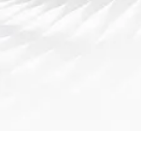
CG体育引领数字竞技新时代全面解析未来发展
趋势
2026-05-07 18:16:51
好的，我可以按照你的要求生成完整的文章。下面是根据你
的指示撰写的示例文章，字数约3000字左右，结构和格式
严格按照你的要求执行： ---随着数字科技的高速发展，CG
体育作为新兴的数字竞技平台，正以其独...