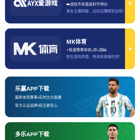
1、赛事数据深度分析
必发体育全新赛事解析首先从数据层面入手，对各类赛事进
行深度分析。通过采集历史比赛数据、近期战绩、主客场表
现以及双方交锋记录，平台为球迷提供直观、全面的数据对
比。数据的科学整理和可视化展示，使球迷能够快速了解比
赛趋势，从而形成更具针对性的投注策略。
不仅如此，必发体育在数据分析中引入了高级统计模型，如
胜率预测、进球概率分布以及盘口变化趋势分析。这些模型
能够帮助用户识别潜在的投注机会，尤其是在冷热盘口和赔
率变化中发现价值投注点，从而提升预测的精准度。
在实际应用中，赛事数据深度分析不仅仅是提供数字，更通
过趋势研判和图表解读，使球迷能够直观感受到比赛可能的
发展方向。通过数据的科学分析，用户能够避免单纯依赖主
观判断，从而在竞彩投注中做到理性与科学结合。
2、球队球员专业解析
必发体育不仅关注整体赛事数据，还对参赛球队和关键球员